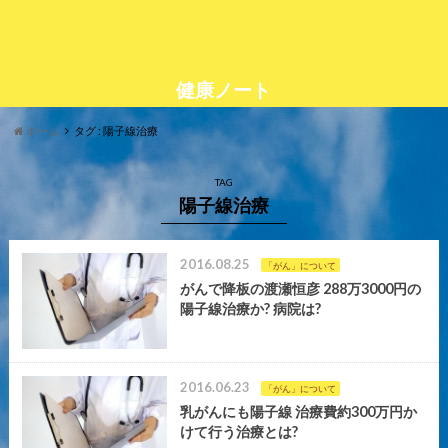
健康ノート
ホーム
タグ : 陽子線治療
TAG
陽子線治療
2016.08.25
「がん」について
がんで降板の渡瀬恒彦 288万3000円の
陽子線治療か? 病院は?
2016.06.23
「がん」について
乳がんにも陽子線 治療費約300万円か
けて行う治療とは?