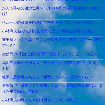
がんで降板の渡瀬恒彦 288万3000円の陽子線治療か? 病院
は?
ベルーガの暴露を時系列で整理 麻央ブログの何が問題?
小林麻央 抗がん剤の副作用で太る? 川島なお美との違い
東出昌大さんの妻、杏さんが双子妊娠…摂取カロリーは増や
すべき?
突然死の6割は心臓が原因「就寝中に多く、ピークは朝方」
鳩山邦夫氏の死因 がんで激やせ? いや糖質制限で心臓病説
も!?
健康に悪影響を与える「騒音」のレベルはどれくらい?
避難所で「黄色ブドウ球菌」の食中毒 加熱は無意味? おにぎ
りを手で触ると危険!?
小林麻央の乳がん10訓【真似、ダメ、絶対!】