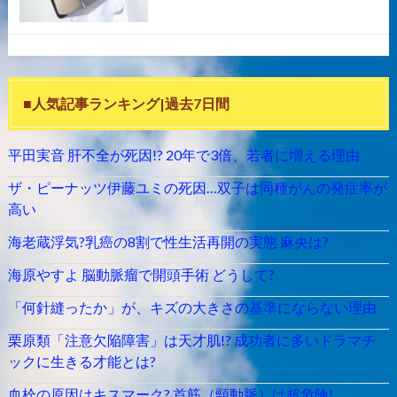
■人気記事ランキング|過去7日間
平田実音 肝不全が死因!? 20年で3倍、若者に増える理由
ザ・ピーナッツ伊藤ユミの死因…双子は同種がんの発症率が
高い
海老蔵浮気?乳癌の8割で性生活再開の実態 麻央は?
海原やすよ 脳動脈瘤で開頭手術 どうして?
「何針縫ったか」が、キズの大きさの基準にならない理由
栗原類「注意欠陥障害」は天才肌!? 成功者に多いドラマチ
ックに生きる才能とは?
血栓の原因はキスマーク? 首筋（頸動脈）は超危険!