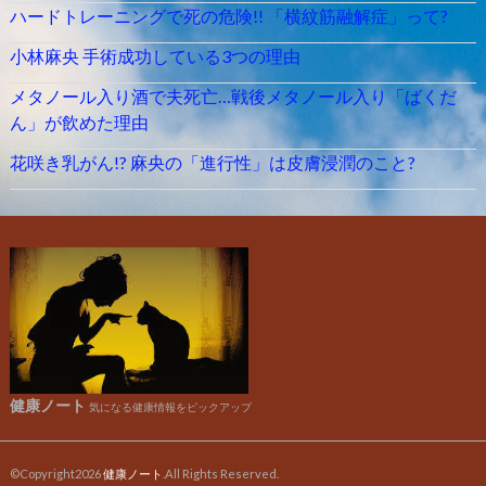
ハードトレーニングで死の危険!! 「横紋筋融解症」って?
小林麻央 手術成功している3つの理由
メタノール入り酒で夫死亡…戦後メタノール入り「ばくだ
ん」が飲めた理由
花咲き乳がん!? 麻央の「進行性」は皮膚浸潤のこと?
健康ノート
気になる健康情報をピックアップ
©Copyright2026
健康ノート
.All Rights Reserved.