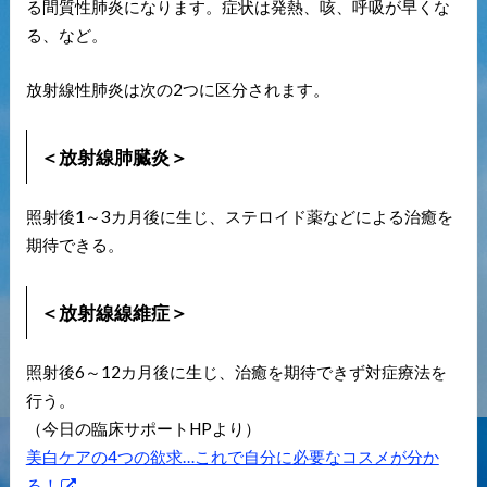
る間質性肺炎になります。症状は発熱、咳、呼吸が早くな
る、など。
放射線性肺炎は次の2つに区分されます。
＜放射線肺臓炎＞
照射後1～3カ月後に生じ、ステロイド薬などによる治癒を
期待できる。
＜放射線線維症＞
照射後6～12カ月後に生じ、治癒を期待できず対症療法を
行う。
（今日の臨床サポートHPより）
美白ケアの4つの欲求…これで自分に必要なコスメが分か
る！