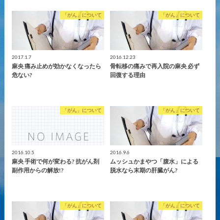
「がん」について
「がん」について
2017.1.7
2016.12.23
麻央 痛み止めが効かなくなったら
骨転移の痛みで再入院の麻央 必ず
危ない?
回復する理由
「がん」について
「がん」について
2016.10.5
2016.9.6
麻央 手術で何が変わる? 抗がん剤
ムッシュかまやつ「腹水」による
副作用からの解放!?
脱水なら末期の肝臓がん?
「がん」について
「がん」について