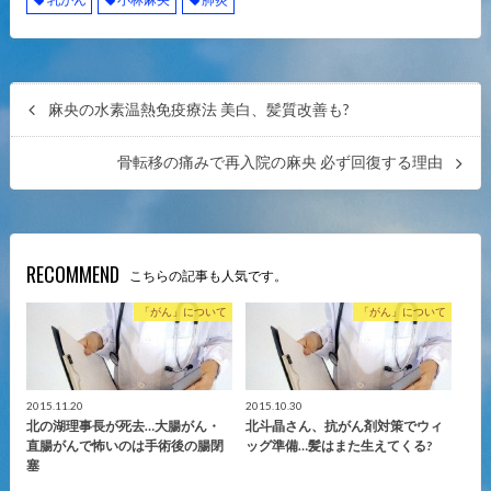
麻央の水素温熱免疫療法 美白、髪質改善も?
骨転移の痛みで再入院の麻央 必ず回復する理由
RECOMMEND
こちらの記事も人気です。
「がん」について
「がん」について
2015.11.20
2015.10.30
北の湖理事長が死去…大腸がん・
北斗晶さん、抗がん剤対策でウィ
直腸がんで怖いのは手術後の腸閉
ッグ準備…髪はまた生えてくる?
塞