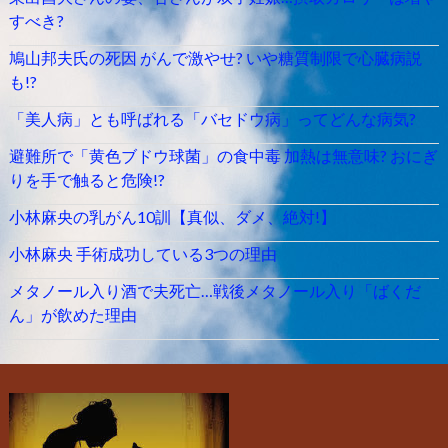
すべき?
鳩山邦夫氏の死因 がんで激やせ? いや糖質制限で心臓病説
も!?
「美人病」とも呼ばれる「バセドウ病」ってどんな病気?
避難所で「黄色ブドウ球菌」の食中毒 加熱は無意味? おにぎ
りを手で触ると危険!?
小林麻央の乳がん10訓【真似、ダメ、絶対!】
小林麻央 手術成功している3つの理由
メタノール入り酒で夫死亡…戦後メタノール入り「ばくだ
ん」が飲めた理由