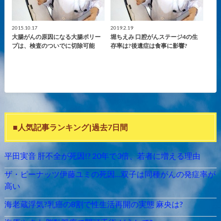
2015.10.17
2019.2.19
大腸がんの原因になる大腸ポリー
堀ちえみ 口腔がんステージ4の生
プは、検査のついでに切除可能
存率は?後遺症は食事に影響?
■人気記事ランキング|過去7日間
平田実音 肝不全が死因!? 20年で3倍、若者に増える理由
ザ・ピーナッツ伊藤ユミの死因…双子は同種がんの発症率が
高い
海老蔵浮気?乳癌の8割で性生活再開の実態 麻央は?