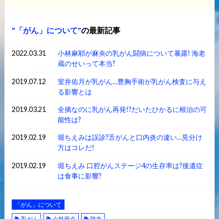
「がん」について
の最新記事
2022.03.31
小林麻耶が麻央の乳がん闘病について暴露! 海老
蔵のせいって本当?
2019.07.12
室井佑月が乳がん…豊胸手術が乳がん検査に与え
る影響とは
2019.03.21
全摘なのに乳がん再発!?だいたひかるに根治の可
能性は?
2019.02.19
堀ちえみは誤診?舌がんと口内炎の違い…見分け
方はコレだ!
2019.02.19
堀ちえみ 口腔がんステージ4の生存率は?後遺症
は食事に影響?
「がん」について
乳がん
小林麻央
肺炎