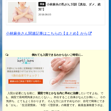
小林麻央の乳がん10訓【真似、ダメ、絶
対!】
2018.08.05
小林麻央さん関連記事はこちらの【まとめ】から
倒れても入院できるわからないご時世に…
入院が必要になる前に、
通院で何とかなる内に早めに治療
したいですよね。 で
も、病院で長時間拘束されたくない…。外出すること自体がなんだか怖い…。 その
気持ち、とてもよく分かります。 そんな方におすすめなのが、自宅で簡単にでき
る「がん」「生活習慣病」「B型・C型肝炎」の検査です。 銀座血液検査ラボは、