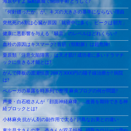
海原やすよ 脳動脈瘤で開頭手術 どうして?
「何針縫ったか」が、キズの大きさの基準にならない理由
突然死の6割は心臓が原因「就寝中に多く、ピークは朝方」
健康に悪影響を与える「騒音」のレベルはどれくらい?
血栓の原因はキスマーク? 首筋（頸動脈）は超危険!
栗原類「注意欠陥障害」は天才肌!? 成功者に多いドラマチ
ックに生きる才能とは?
がんで降板の渡瀬恒彦 288万3000円の陽子線治療か? 病院
は?
ベルーガの暴露を時系列で整理 麻央ブログの何が問題?
声優・白石稔さんが「顔面神経麻痺」…改善を期待できる神
経ブロックとは?
小林麻央 抗がん剤の副作用で太る? 川島なお美との違い
東出昌大さんの妻、杏さんが双子妊娠…摂取カロリーは増や