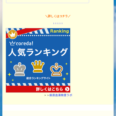
＼詳しくはコチラ／
↓ ↓ ↓ ↓ ↓
＞＞
銀座血液検査ラボ