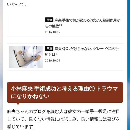
いかって。
麻央 手術で何が変わる? 抗がん剤副作用か
らの解放!?
2016.10.05
麻央 QOLだけじゃない! グレードC1の手
術とは?
2016.10.04
小林麻央 手術成功と考える理由① トラウマ
になりかねない
麻央ちゃんのブログを読む人は彼女の一挙手一投足に注目
していて、良くない情報には悲しみ、良い情報には喜びを
感じています。