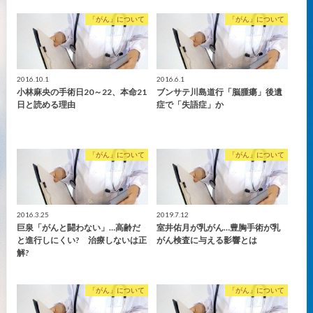
「がん」について
「がん」について
2016.10.1
2016.6.1
小林麻央の手術日20～22、本命21
ブンサテ川島道行「脳腫瘍」後遺
日と読める理由
症で「失語症」か
「がん」について
「がん」について
2016.3.25
2019.7.12
巨泉「がんと闘わない」…高齢だ
室井佑月が乳がん…豊胸手術が乳
と進行しにくい? 治療しないは正
がん検査に与える影響とは
解?
「がん」について
「がん」について