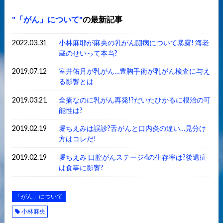
「がん」について
の最新記事
2022.03.31
小林麻耶が麻央の乳がん闘病について暴露! 海老
蔵のせいって本当?
2019.07.12
室井佑月が乳がん…豊胸手術が乳がん検査に与え
る影響とは
2019.03.21
全摘なのに乳がん再発!?だいたひかるに根治の可
能性は?
2019.02.19
堀ちえみは誤診?舌がんと口内炎の違い…見分け
方はコレだ!
2019.02.19
堀ちえみ 口腔がんステージ4の生存率は?後遺症
は食事に影響?
「がん」について
小林麻央