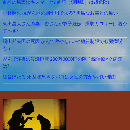
血栓の原因はキスマーク? 首筋（頸動脈）は超危険!
小林麻央 抗がん剤の副作用で太る? 川島なお美との違い
東出昌大さんの妻、杏さんが双子妊娠…摂取カロリーは増や
すべき?
鳩山邦夫氏の死因 がんで激やせ? いや糖質制限で心臓病説
も!?
がんで降板の渡瀬恒彦 288万3000円の陽子線治療か? 病院
は?
紅音ほたる 死因 喘息＆タバコは女性の方がやばい理由