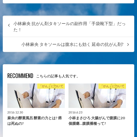
小林麻央 抗がん剤タキソールの副作用「手袋靴下型」だっ
た！
小林麻央 タキソールは腹水にも効く 延命の抗がん剤?
RECOMMEND
こちらの記事も人気です。
「がん」について
「がん」について
2016.12.30
2016.6.23
麻央の酵素風呂 酵素の力とは? 癌
小林まさひろ 大腸がんで腹膜に20
は死ぬの?
個腫瘍…腹膜播種って?