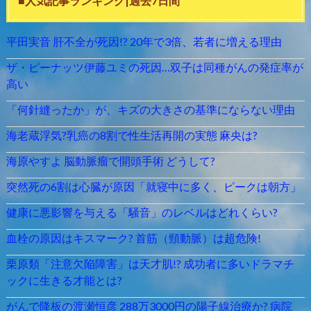
■人気記事ランキング|過去7日間
平田実音 肝不全が死因!? 20年で3倍、若者に増える理由
ザ・ピーナッツ伊藤ユミの死因…双子は同種がんの発症率が
高い
「何針縫ったか」が、キズの大きさの基準にならない理由
海老蔵浮気?乳癌の8割で性生活再開の実態 麻央は?
海原やすよ 脳動脈瘤で開頭手術 どうして?
突然死の6割は心臓が原因「就寝中に多く、ピークは朝方」
健康に悪影響を与える「騒音」のレベルはどれくらい?
血栓の原因はキスマーク? 首筋（頸動脈）は超危険!
栗原類「注意欠陥障害」は天才肌!? 成功者に多いドラマチ
ックに生きる才能とは?
がんで降板の渡瀬恒彦 288万3000円の陽子線治療か? 病院