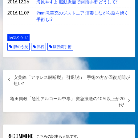
2016.12.26
海原やすよ 脳動脈瘤で開頭手術 どうして?
2016.11.09
9mm滝善充のジストニア 演奏しながら脳を焼く
手術も!?
病気やケガ
胆のう炎
胆石
腹腔鏡手術
安美錦「アキレス腱断裂」 引退説!? 手術の方が回復期間が
短い?
亀田興毅「急性アルコール中毒」 救急搬送の40％以上が20
代!
RECOMMEND
こちらの記事も人気です。