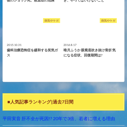
後のショック死、敗血症の危険
き、やってはいけないこと
病気やケガ
病気やケガ
2015.10.31
2016.8.17
歯科治療恐怖症を緩和する笑気ガ
唯月ふうか 眼窩底吹き抜け骨折 気
ス
になる症状、回復期間は?
■人気記事ランキング|過去7日間
平田実音 肝不全が死因!? 20年で3倍、若者に増える理由