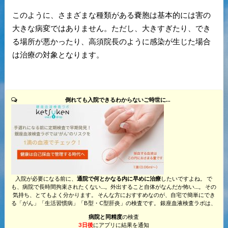
このように、さまざまな種類がある嚢胞は基本的には害の
大きな病変ではありません。ただし、大きすぎたり、でき
る場所が悪かったり、高須院長のように感染が生じた場合
は治療の対象となります。
倒れても入院できるわからないご時世に…
入院が必要になる前に、
通院で何とかなる内に早めに治療
したいですよね。 で
も、病院で長時間拘束されたくない…。外出すること自体がなんだか怖い…。 その
気持ち、とてもよく分かります。 そんな方におすすめなのが、自宅で簡単にでき
る「がん」「生活習慣病」「B型・C型肝炎」の検査です。 銀座血液検査ラボは、
病院と同精度
の検査
3日後
にアプリに結果を通知