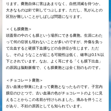
ります。嚢胞自体に害はあまりなく、自然消滅を待つか、
大きなものは針で刺してつぶします。ただし、乳がんとの
区別が難しいことがしばしば問題になります。
＜くも膜嚢胞＞
頭蓋骨の中のくも膜という場所にできる嚢胞。生涯にわた
って何の症状も現れないことが多いのですが、外傷を負っ
て出血すると硬膜下血腫などの合併症が生じます。ただ
し、そのようなことが起こる可能性は低く、確率は0.1％以
下とされています。なお、よく耳にする「くも膜下出血」
の原因は脳動脈瘤で、くも膜嚢胞とは全く別のものです。
＜チョコレート嚢胞＞
古い血液が卵巣にたまって嚢胞となったものです。子宮内
膜症のひとつで、古い血液の色がチョコレートのように見
えることからこの名前が付けられました。痛みを伴うこと
があり、不妊の原因としても知られています。