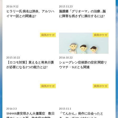
2016.9.12
2015.11.23
ヒラリー氏 病名は肺炎、アルツハ
脳腫瘍「グリオーマ」の治療…脳
イマー説との関連は?
に障害を残さずに摘出するには?
病気やケガ
病気やケガ
2015.10.22
2016.10.22
【ロコモ対策】衰えると将来介護
シェーグレン症候群の症状 関節リ
が必要になる2つの能力とは?
ウマチ・SLEとも関連
病気やケガ
病気やケガ
2016.3.3
2015.11.1
SNH48唐安琪さん火傷重症 数日
「てんかん」発作に出会ったと