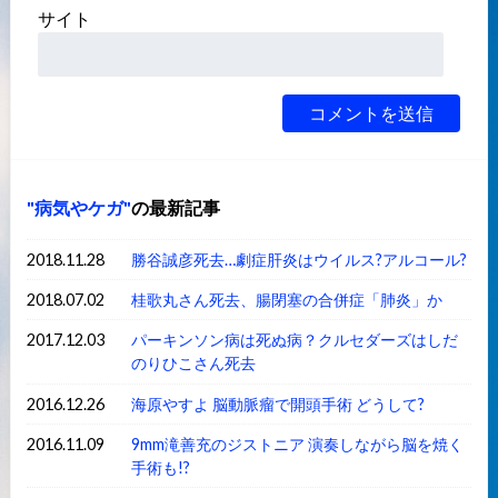
サイト
病気やケガ
の最新記事
2018.11.28
勝谷誠彦死去…劇症肝炎はウイルス?アルコール?
2018.07.02
桂歌丸さん死去、腸閉塞の合併症「肺炎」か
2017.12.03
パーキンソン病は死ぬ病？クルセダーズはしだ
のりひこさん死去
2016.12.26
海原やすよ 脳動脈瘤で開頭手術 どうして?
2016.11.09
9mm滝善充のジストニア 演奏しながら脳を焼く
手術も!?