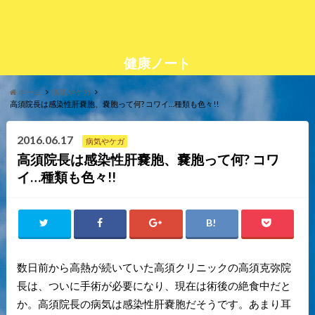
健康ノート
ホーム
病気やケガ
高須院長は感染性肝嚢胞、嚢胞って何? コワイ…種類も色々!!
2016.06.17
病気やケガ
高須院長は感染性肝嚢胞、嚢胞って何? コワ
イ…種類も色々!!
数日前から高熱が続いていた高須クリニックの高須克弥院
長は、ついに手術が必要になり、現在は術後の絶食中だと
か。高須院長の病気は感染性肝嚢胞だそうです。あまり耳