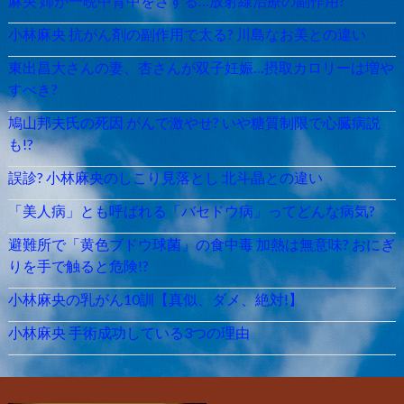
麻央 姉が一晩中背中をさする…放射線治療の副作用?
小林麻央 抗がん剤の副作用で太る? 川島なお美との違い
東出昌大さんの妻、杏さんが双子妊娠…摂取カロリーは増や
すべき?
鳩山邦夫氏の死因 がんで激やせ? いや糖質制限で心臓病説
も!?
誤診? 小林麻央のしこり見落とし 北斗晶との違い
「美人病」とも呼ばれる「バセドウ病」ってどんな病気?
避難所で「黄色ブドウ球菌」の食中毒 加熱は無意味? おにぎ
りを手で触ると危険!?
小林麻央の乳がん10訓【真似、ダメ、絶対!】
小林麻央 手術成功している3つの理由