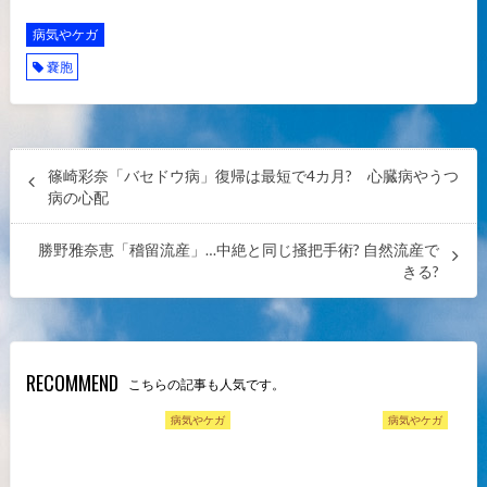
病気やケガ
嚢胞
篠崎彩奈「バセドウ病」復帰は最短で4カ月? 心臓病やうつ
病の心配
勝野雅奈恵「稽留流産」…中絶と同じ掻把手術? 自然流産で
きる?
RECOMMEND
こちらの記事も人気です。
病気やケガ
病気やケガ