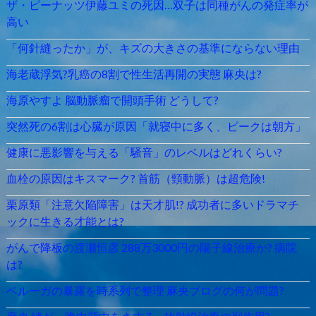
ザ・ピーナッツ伊藤ユミの死因…双子は同種がんの発症率が
高い
「何針縫ったか」が、キズの大きさの基準にならない理由
海老蔵浮気?乳癌の8割で性生活再開の実態 麻央は?
海原やすよ 脳動脈瘤で開頭手術 どうして?
突然死の6割は心臓が原因「就寝中に多く、ピークは朝方」
健康に悪影響を与える「騒音」のレベルはどれくらい?
血栓の原因はキスマーク? 首筋（頸動脈）は超危険!
栗原類「注意欠陥障害」は天才肌!? 成功者に多いドラマチ
ックに生きる才能とは?
がんで降板の渡瀬恒彦 288万3000円の陽子線治療か? 病院
は?
ベルーガの暴露を時系列で整理 麻央ブログの何が問題?