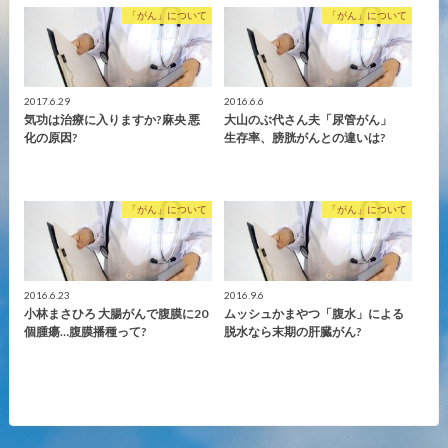
「がん」について
「がん」について
2017.6.29
2016.6.6
気功は治療に入りますか?麻央 悪
大山のぶ代さん夫「尿管がん」
化の原因?
生存率、膀胱がんとの違いは?
「がん」について
「がん」について
2016.6.23
2016.9.6
小林まさひろ 大腸がんで腹膜に20
ムッシュかまやつ「腹水」による
個腫瘍…腹膜播種って?
脱水なら末期の肝臓がん?