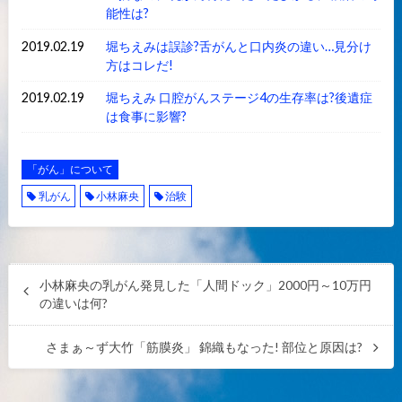
能性は?
2019.02.19
堀ちえみは誤診?舌がんと口内炎の違い…見分け
方はコレだ!
2019.02.19
堀ちえみ 口腔がんステージ4の生存率は?後遺症
は食事に影響?
「がん」について
乳がん
小林麻央
治験
小林麻央の乳がん発見した「人間ドック」2000円～10万円
の違いは何?
さまぁ～ず大竹「筋膜炎」 錦織もなった! 部位と原因は?