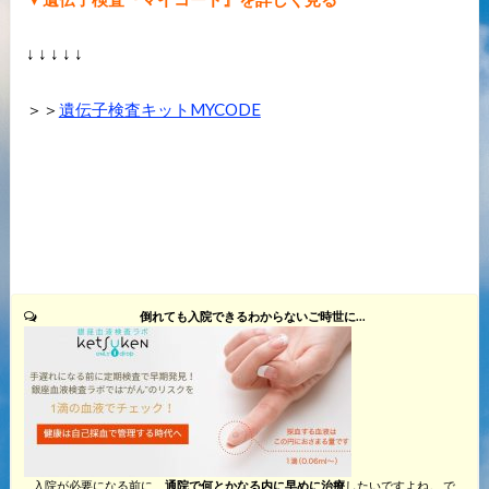
↓ ↓ ↓ ↓ ↓
＞＞
遺伝子検査キットMYCODE
倒れても入院できるわからないご時世に…
入院が必要になる前に、
通院で何とかなる内に早めに治療
したいですよね。 で