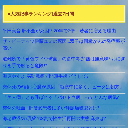
■人気記事ランキング|過去7日間
平田実音 肝不全が死因!? 20年で3倍、若者に増える理由
ザ・ピーナッツ伊藤ユミの死因…双子は同種がんの発症率が
高い
避難所で「黄色ブドウ球菌」の食中毒 加熱は無意味? おにぎ
りを手で触ると危険!?
海原やすよ 脳動脈瘤で開頭手術 どうして?
突然死の6割は心臓が原因「就寝中に多く、ピークは朝方」
「美人病」とも呼ばれる「バセドウ病」ってどんな病気?
突然の吐血…肝硬変患者に多い静脈瘤破裂とは?
海老蔵浮気?乳癌の8割で性生活再開の実態 麻央は?