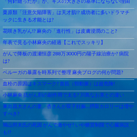
「何針縫ったか」が、キズの大きさの基準にならない理由
栗原類「注意欠陥障害」は天才肌!? 成功者に多いドラマチ
ックに生きる才能とは?
花咲き乳がん!? 麻央の「進行性」は皮膚浸潤のこと?
年表で見る小林麻央の経過【これでスッキリ】
がんで降板の渡瀬恒彦 288万3000円の陽子線治療か? 病院
は?
ベルーガの暴露を時系列で整理 麻央ブログの何が問題?
血栓の原因はキスマーク? 首筋（頸動脈）は超危険!
小林麻央 抗がん剤の副作用で太る? 川島なお美との違い
東出昌大さんの妻、杏さんが双子妊娠…摂取カロリーは増や
すべき?
鳩山邦夫氏の死因 がんで激やせ? いや糖質制限で心臓病説
も!?