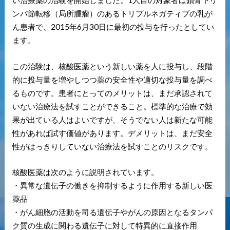
い治療薬の治験を開始しました。1人目の対象者は鎖骨下リ
ンパ節転移（局所腫瘤）のあるトリプルネガティブの乳が
ん患者で、2015年6月30日に最初の投与を行ったとしてい
ます。
この治験は、核酸医薬という新しい薬を人に投与し、段階
的に投与量を増やしつつ薬の安全性や適切な投与量を調べ
るものです。患者にとってのメリットは、まだ承認されて
いない治療法を試すことができること。標準的な治療で効
果が出ている人はよいですが、そうでない人は新たな可能
性があれば試す価値があります。デメリットは、まだ安全
性がはっきりしていない治療法を試すことのリスクです。
核酸医薬は次のように‎‎説明されています。
・異常な遺伝子の働きを抑制するように作用する新しい医
薬品
・がん細胞の活動を司る遺伝子やがんの原因となるタンパ
ク質の生成に関わる遺伝子に対して特異的に直接作用