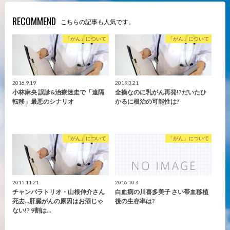
RECOMMEND
こちらの記事も人気です。
「がん」について
「がん」について
2016.9.19
2019.3.21
小林麻央 誤診&治療迷走で「遠隔
全摘なのに乳がん再発!?だいたひ
転移」最悪のシナリオ
かるに根治の可能性は?
「がん」について
「がん」について
2015.11.21
2016.10.4
チャンバラトリオ・山根伸介さん
白血病の川喜多美子 さい帯血移植
死去…肝臓がんの原因はお酒じゃ
後の生存率は?
ない!? 9割は…